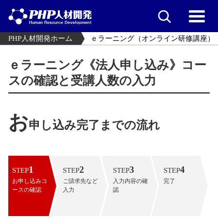
PHP人材開発ホーム
ｅラーニング（オンライン研修講座）
ｅラーニング《法人申し込み》コー
スの確認と受講人数の入力
お
申し込み完了までの流れ
1
2
3
4
STEP
STEP
STEP
STEP
お申し込みコ
ご請求先など
入力内容の確
完了
ースの確認
入力
認