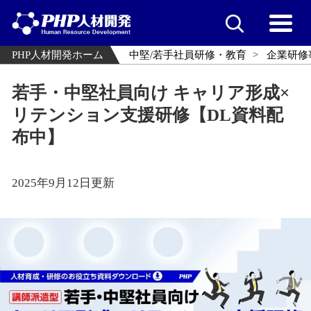
PHP人材開発ホーム
中堅/若手社員研修・教育
企業研修
若手・中堅社員向け キャリア形成×
リテンション支援研修【DL資料配
布中】
2025年9月12日更新