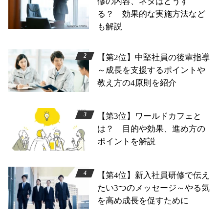
修の内容、ネタはどうす
る？ 効果的な実施方法など
も解説
【第2位】中堅社員の後輩指導
～成長を支援するポイントや
教え方の4原則を紹介
【第3位】ワールドカフェと
は？ 目的や効果、進め方の
ポイントを解説
【第4位】新入社員研修で伝え
たい3つのメッセージ～やる気
を高め成長を促すために