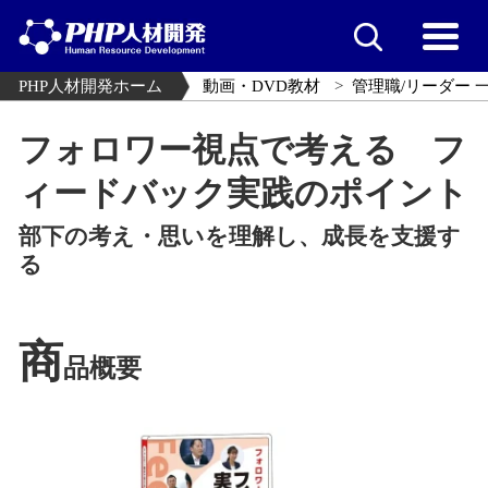
PHP人材開発ホーム
動画・DVD教材
管理職/リーダー 
フォロワー視点で考える フ
ィードバック実践のポイント
部下の考え・思いを理解し、成長を支援す
る
商
品概要