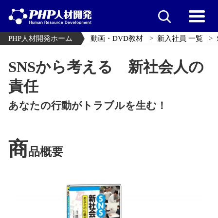
PHP人材開発ホーム
動画・DVD教材
新入社員 一覧
SNSから考える 新社会人の
責任
あなたの行動がトラブルを生む！
商
品概要