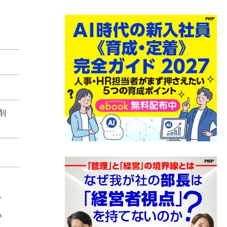
削
を
込