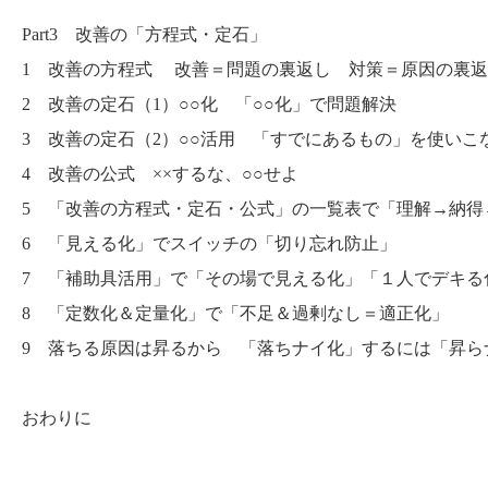
Part3 改善の「方程式・定石」
1 改善の方程式 改善＝問題の裏返し 対策＝原因の裏
2 改善の定石（1）○○化 「○○化」で問題解決
3 改善の定石（2）○○活用 「すでにあるもの」を使いこ
4 改善の公式 ××するな、○○せよ
5 「改善の方程式・定石・公式」の一覧表で「理解→納得
6 「見える化」でスイッチの「切り忘れ防止」
7 「補助具活用」で「その場で見える化」「１人でデキる
8 「定数化＆定量化」で「不足＆過剰なし＝適正化」
9 落ちる原因は昇るから 「落ちナイ化」するには「昇ら
おわりに