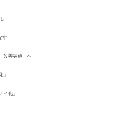
返し
なす
→改善実施」へ
化」
ナイ化」