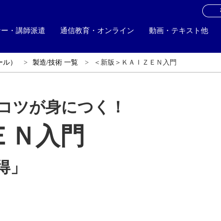
お
ナー・講師派遣
通信教育・オンライン
動画・テキスト他
ール）
製造/技術 一覧
＜新版＞ＫＡＩＺＥＮ入門
コツが身につく！
ＥＮ入門
得」