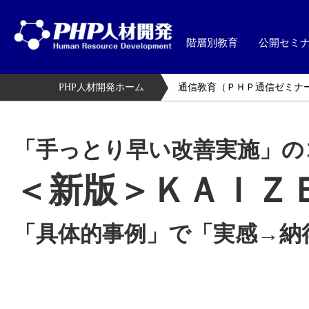
階層別教育
公開セミ
PHP人材開発ホーム
通信教育（ＰＨＰ通信ゼミナ
「手っとり早い改善実施」の
＜新版＞ＫＡＩＺ
「具体的事例」で「実感→納