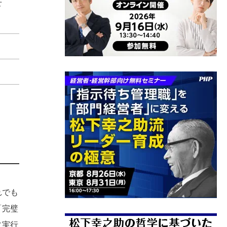
せ
）
れでも
「完璧
に実行