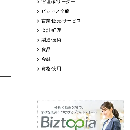
管理職/リーダー
ビジネス全般
営業/販売/サービス
会計/経理
製造/技術
食品
金融
資格/実用