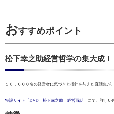
お
すすめポイント
松下幸之助経営哲学の集大成！
１６，０００名の経営者に気づきと指針を与えた直話集が
特設サイト「DVD 松下幸之助 経営百話」
にて、詳しい