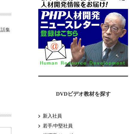
直話集
。
DVDビデオ教材を探す
新入社員
若手/中堅社員