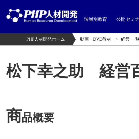
階層別教育
公開セミ
PHP人材開発ホーム
動画・DVD教材
経営 一
松下幸之助 経営
商
品概要