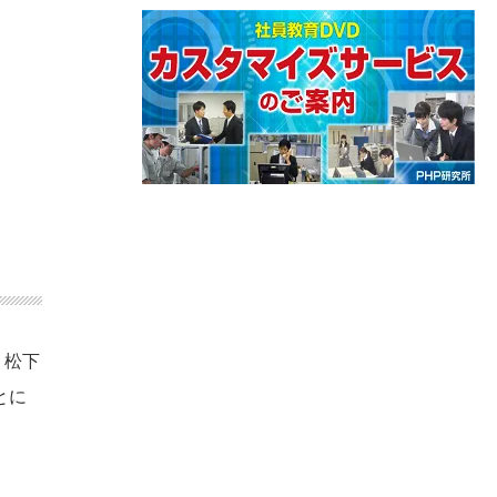
、松下
とに