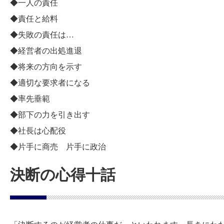
◆一人の責任
◆責任と給料
◆失敗の責任は…
◆経営者の出処進退
◆将来の方向を示す
◆適切な要求者になる
◆率先垂範
◆部下の力を引き出す
◆社長は心配役
◆片手に商売 片手に政治
決断の心得十話