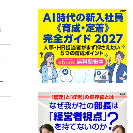
所
会
ー