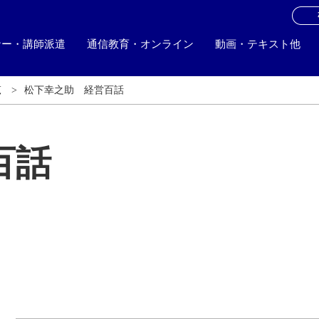
お
ナー・講師派遣
通信教育・オンライン
動画・テキスト他
覧
松下幸之助 経営百話
百話