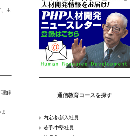
て、主
て理解
通信教育コースを探す
いま
内定者/新入社員
若手/中堅社員