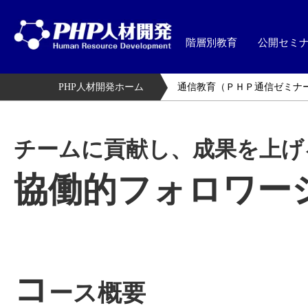
階層別教育
公開セミ
PHP人材開発ホーム
通信教育（ＰＨＰ通信ゼミナ
チームに貢献し、成果を上げ
協働的フォロワー
コ
ース概要