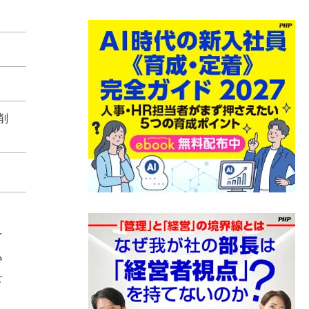
削
を
込
せ