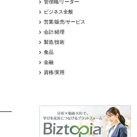
管理職/リーダー
ビジネス全般
営業/販売/サービス
会計/経理
製造/技術
食品
金融
資格/実用