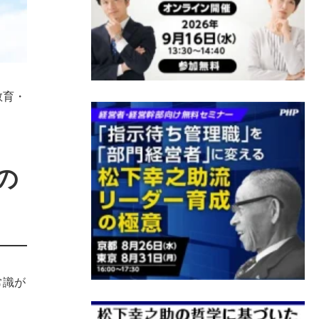
教育・
の
常識が