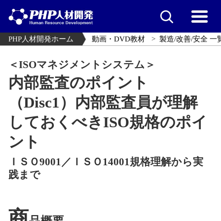
PHP人材開発ホーム
動画・DVD教材
製造/改善/安全 一
＜ISOマネジメントシステム＞
内部監査のポイント
（Disc1）内部監査員が理解
しておくべきISO規格のポイ
ント
ＩＳＯ9001／ＩＳＯ14001規格理解から実
践まで
商