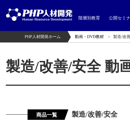
階層別教育
公開セミ
PHP人材開発ホーム
動画・DVD教材
製造/改善
製造/改善/安全 動
製造/改善/安全
商品一覧