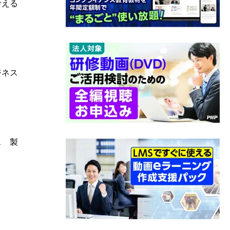
考える
ジネス
ス 製