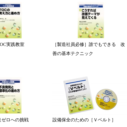
OC実践教室
［製造社員必修］誰でもできる 改
善の基本テクニック
良ゼロへの挑戦
設備保全のための［Ｖベルト］