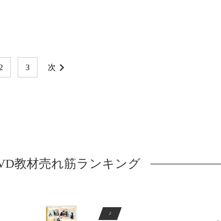
2
3
次
DVD教材売れ筋ランキング