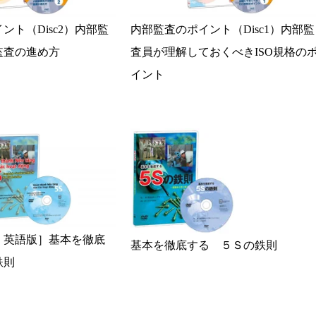
ント（Disc2）内部監
内部監査のポイント（Disc1）内部監
監査の進め方
査員が理解しておくべきISO規格の
イント
・英語版］基本を徹底
基本を徹底する ５Ｓの鉄則
鉄則