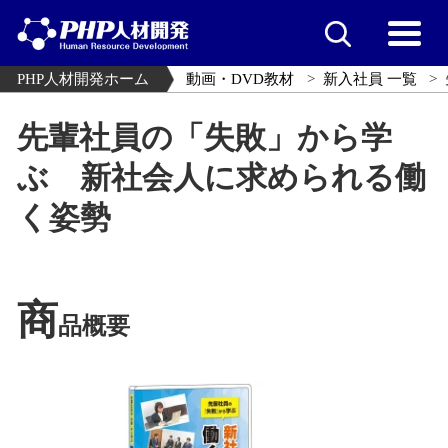
PHP人材開発ホーム
動画・DVD教材
新入社員 一覧
先輩社員の「失敗」から学
ぶ 新社会人に求められる働
く姿勢
商
品概要