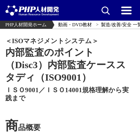
PHP人材開発ホーム
動画・DVD教材
製造/改善/安全 一
＜ISOマネジメントシステム＞
内部監査のポイント
（Disc3）内部監査ケースス
タディ（ISO9001）
ＩＳＯ9001／ＩＳＯ14001規格理解から実
践まで
商
品概要