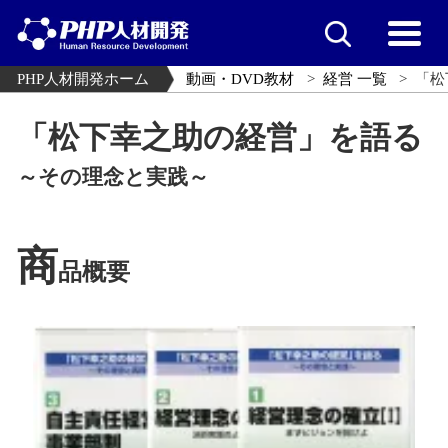
PHP人材開発ホーム
動画・DVD教材
経営 一覧
「松
「松下幸之助の経営」を語る
～その理念と実践～
商
品概要