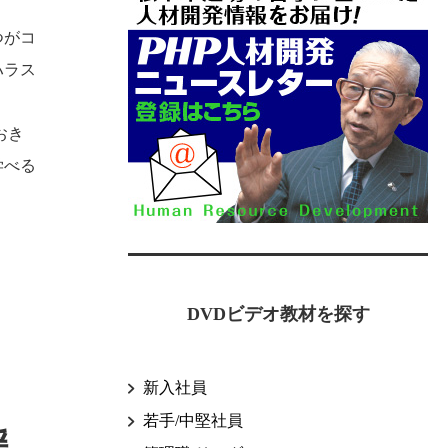
つがコ
ハラス
おき
学べる
DVDビデオ教材を探す
新入社員
若手/中堅社員
援