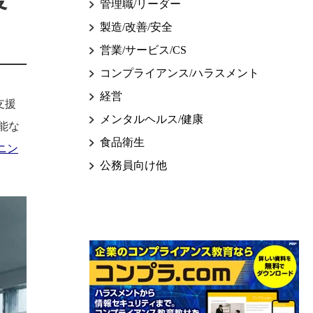
管理職/リーダー
製造/改善/安全
営業/サービス/CS
コンプライアンス/ハラスメント
経営
支援
メンタルヘルス/健康
能な
食品衛生
ニン
公務員向け他