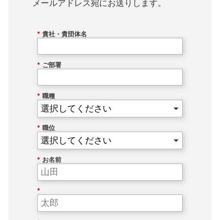
メールアドレス宛にお送りします。
*
貴社・貴団体名
*
ご部署
*
職種
*
職位
*
お名前
*