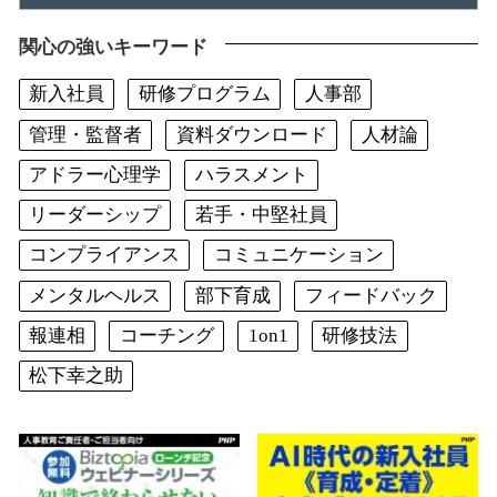
関心の強いキーワード
新入社員
研修プログラム
人事部
管理・監督者
資料ダウンロード
人材論
アドラー心理学
ハラスメント
リーダーシップ
若手・中堅社員
コンプライアンス
コミュニケーション
メンタルヘルス
部下育成
フィードバック
報連相
コーチング
1on1
研修技法
松下幸之助