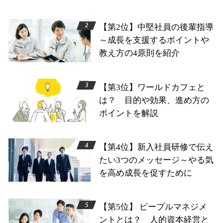
【第2位】中堅社員の後輩指導
～成長を支援するポイントや
教え方の4原則を紹介
【第3位】ワールドカフェと
は？ 目的や効果、進め方の
ポイントを解説
【第4位】新入社員研修で伝え
たい3つのメッセージ～やる気
を高め成長を促すために
【第5位】 ピープルマネジメ
ントとは？ 人的資本経営と