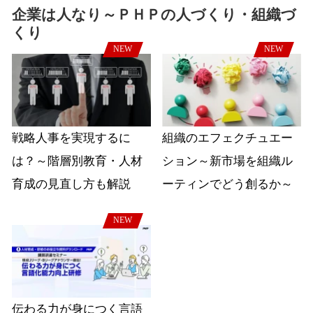
企業は人なり～ＰＨＰの人づくり・組織づ
くり
NEW
NEW
戦略人事を実現するに
組織のエフェクチュエー
は？～階層別教育・人材
ション～新市場を組織ル
育成の見直し方も解説
ーティンでどう創るか～
NEW
伝わる力が身につく言語