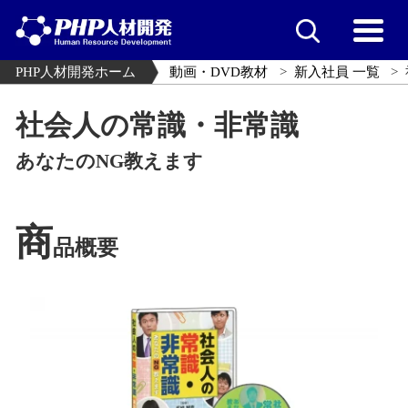
PHP人材開発ホーム
動画・DVD教材
新入社員 一覧
社会人の常識・非常識
あなたのNG教えます
商
品概要