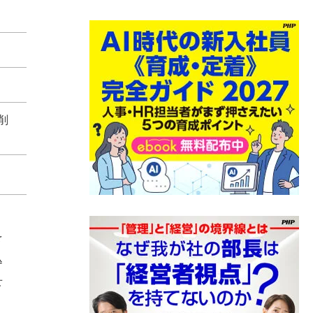
削
を
込
せ