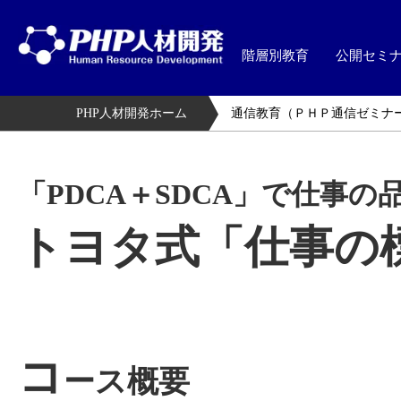
階層別教育
公開セミ
PHP人材開発ホーム
通信教育（ＰＨＰ通信ゼミナ
「PDCA＋SDCA」で仕事の
トヨタ式「仕事の
コ
ース概要