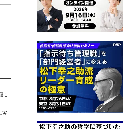
題も
に実