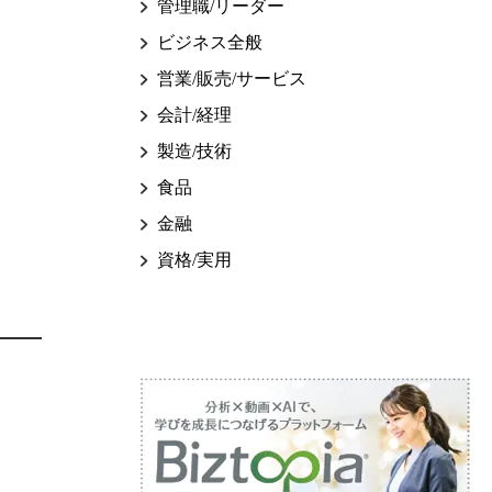
管理職/リーダー
ビジネス全般
営業/販売/サービス
会計/経理
製造/技術
食品
金融
資格/実用