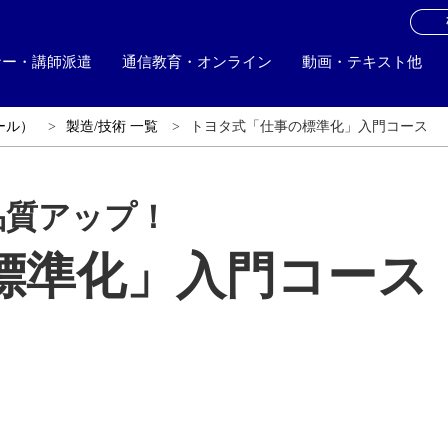
お
ナー・講師派遣
通信教育・オンライン
動画・テキスト他
ール）
製造/技術 一覧
トヨタ式「仕事の標準化」入門コース
品質アップ！
標準化」入門コース