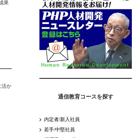
成果
に活か
通信教育コースを探す
内定者/新入社員
若手/中堅社員