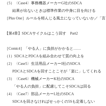
（5）〈Case4〉事務機器メーカーG社のSDCA
結果が出ないときは標準作業の中身に目を向ける
［Plus One］ルールを軽んじる風土になっていないか／「
【第4章】SDCAサイクルはこう回す Part2
［Comic4］「やる人」に負担がかかると……
（1）SDCAとPDCAを組み合わせて質の向上を
（2）〈Case5〉生活用品メーカーI社のSDCA
PDCAとSDCAを回すことこそが「楽に」してくれる
（3）〈Case6〉機械メーカーK社のSDCA
「やる人の負担」に配慮してこそSDCAは回る
（4）〈Case7〉部品メーカーL社のSDCA
SDCAを回さなければせっかくの5Sも定着しない