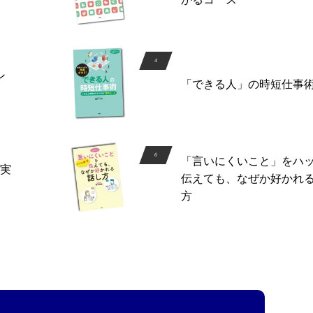
ン
「できる人」の時短仕事
「言いにくいこと」をハ
実
伝えても、なぜか好かれ
方