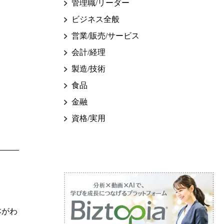
管理職/リーダー
ビジネス全般
営業/販売/サービス
会計/経理
製造/技術
食品
金融
資格/実用
本がわ