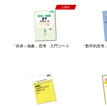
お薦め
「具体⇔抽象」思考 入門コース
「数学的思考