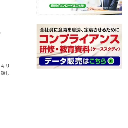
術
ッキリ
る話し