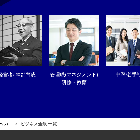
経営者/ 幹部育成
管理職(マネジメント)
中堅/若手
研修・教育
ール）
ビジネス全般 一覧