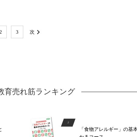
2
3
次
信教育売れ筋ランキング
と
「食物アレルギー」の基
かるコース