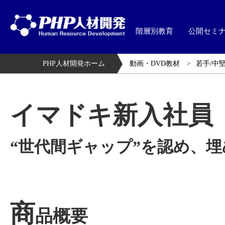
階層別教育
公開セミ
PHP人材開発ホーム
動画・DVD教材
若手/中
イマドキ新入社員
“世代間ギャップ”を認め、
商
品概要