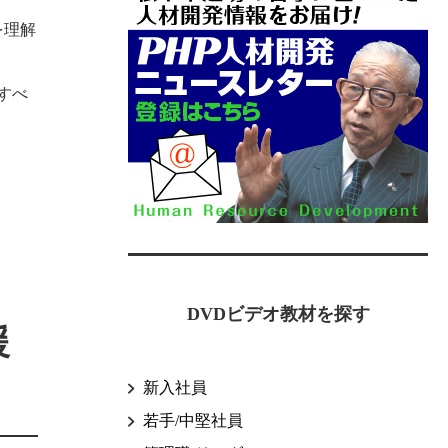
を理解
すべ
DVDビデオ教材を探す
援
新入社員
若手/中堅社員