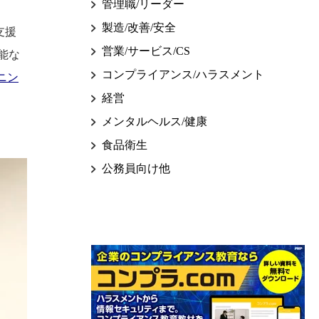
管理職/リーダー
製造/改善/安全
支援
営業/サービス/CS
能な
コンプライアンス/ハラスメント
ニン
経営
メンタルヘルス/健康
食品衛生
公務員向け他