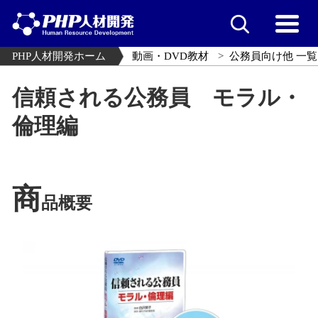
PHP人材開発ホーム
動画・DVD教材
公務員向け他 一覧
信頼される公務員 モラル・
倫理編
商
品概要