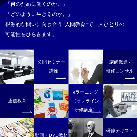
「何のために働くのか。」
「どのように生きるのか。」
根源的な問いに向き合う”人間教育”で一人ひとりの
可能性をひらきます。
公開セミナー
講師派遣 /
・講座
研修コンサル
eラーニング
通信教育
（オンライン
研修講座）
研修テキスト
動画・DVD教材