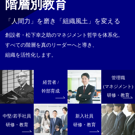
階層別教育
「人間力」を磨き
「組織風土」を変える
創設者・松下幸之助のマネジメント哲学を体系化。
すべての階層を真のリーダーへと導き、
組織を活性化します。
管理職
経営者 /
(マネジメント)
幹部育成
研修・教育
中堅/若手社員
新入社員
研修・教育
研修・教育