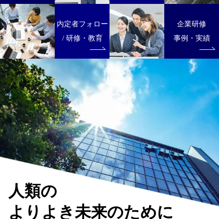
内定者フォロー
企業研修
/ 研修・教育
事例・
実績
人類の
よりよき未来のために