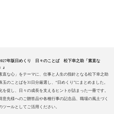
2027年版日めくり 日々のことば 松下幸之助「素直な
」』
素直な心」をテーマに、仕事と人生の指針となる松下幸之助
珠玉のことばを31日分厳選し、“日めくり”にまとめました。
化を促し、日々の成長を支えるヒントが詰まった一冊です。
得意先様へのご贈答品や各種行事の記念品、職場の風土づく
のツールとしてご活用ください。