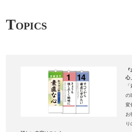
T
OPICS
『
心
「
の
変
お
り