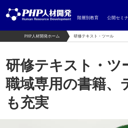
階層別教育
公開セミ
PHP人材開発ホーム
研修テキスト・ツール
研修テキスト・ツ
職域専用の書籍、
も充実