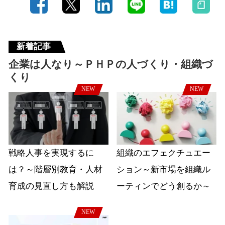
新着記事
企業は人なり～ＰＨＰの人づくり・組織づ
くり
NEW
NEW
戦略人事を実現するに
組織のエフェクチュエー
は？～階層別教育・人材
ション～新市場を組織ル
育成の見直し方も解説
ーティンでどう創るか～
NEW