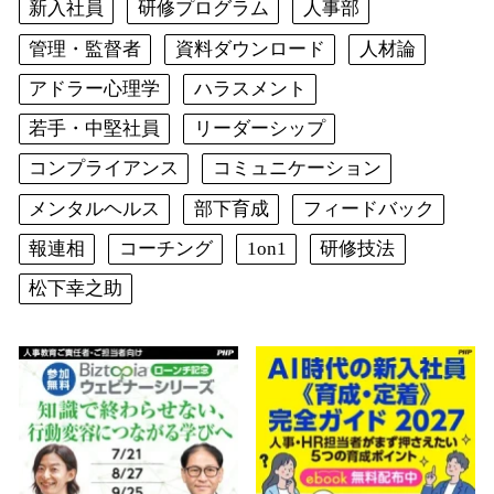
新入社員
研修プログラム
人事部
管理・監督者
資料ダウンロード
人材論
アドラー心理学
ハラスメント
若手・中堅社員
リーダーシップ
コンプライアンス
コミュニケーション
メンタルヘルス
部下育成
フィードバック
報連相
コーチング
1on1
研修技法
松下幸之助