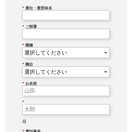
*
貴社・貴団体名
*
ご部署
*
職種
*
職位
*
お名前
*
様
*
電話番号