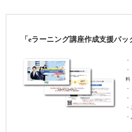
「eラーニング講座作成支援パッ
・
・
料
・
・
・
・