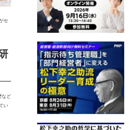
がセ
研
履歴など
てい