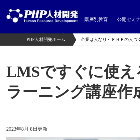
階層別教育
公開セミ
PHP人材開発ホーム
企業は人なり～ＰＨＰの人づ
LMSですぐに使え
ラーニング講座作
2023年8月 8日更新