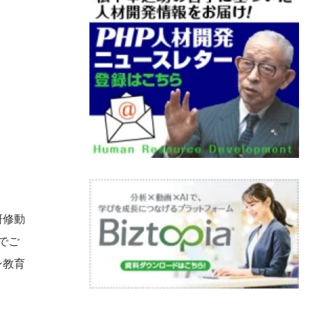
研修動
でご
ン教育