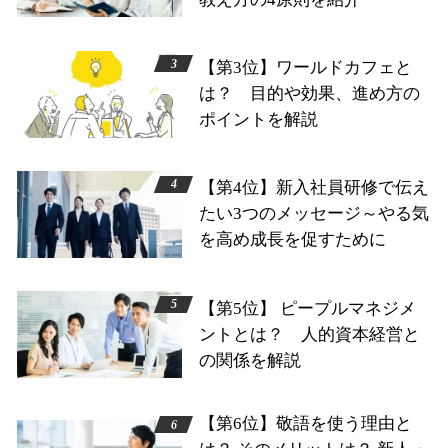
【第3位】ワールドカフェと
は？ 目的や効果、進め方の
ポイントを解説
【第4位】新入社員研修で伝え
たい3つのメッセージ～やる気
を高め成長を促すために
【第5位】 ピープルマネジメ
ントとは？ 人的資本経営と
の関係を解説
【第6位】敬語を使う理由と