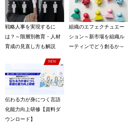
戦略人事を実現するに
組織のエフェクチュエー
は？～階層別教育・人材
ション～新市場を組織ル
育成の見直し方も解説
ーティンでどう創るか～
NEW
伝わる力が身につく言語
化能力向上研修【資料ダ
ウンロード】