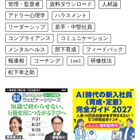
管理・監督者
資料ダウンロード
人材論
アドラー心理学
ハラスメント
リーダーシップ
若手・中堅社員
コンプライアンス
コミュニケーション
メンタルヘルス
部下育成
フィードバック
報連相
コーチング
1on1
研修技法
松下幸之助