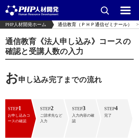
PHP人材開発ホーム
通信教育（ＰＨＰ通信ゼミナール）
通信教育《法人申し込み》コースの
確認と受講人数の入力
お
申し込み完了までの流れ
1
2
3
4
STEP
STEP
STEP
STEP
お申し込みコ
ご請求先など
入力内容の確
完了
ースの確認
入力
認