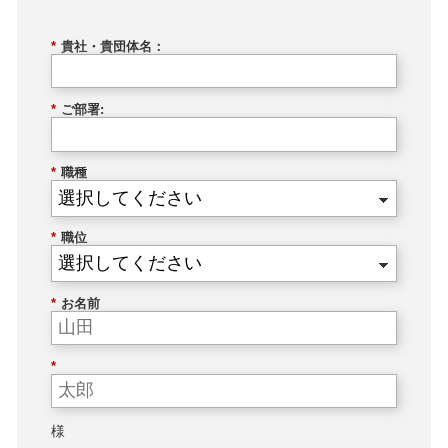
*
貴社・貴団体名：
*
ご部署:
*
職種
*
職位
*
お名前
*
様