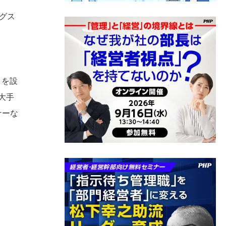
グス
トを設
大手
ナーな