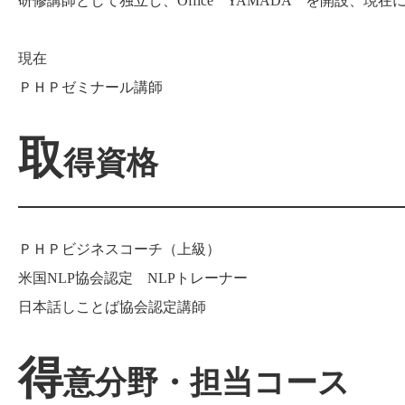
研修講師として独立し、Office YAMADA を開設、現在
現在
ＰＨＰゼミナール講師
取
得資格
ＰＨＰビジネスコーチ（上級）
米国NLP協会認定 NLPトレーナー
日本話しことば協会認定講師
得
意分野・担当コース