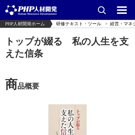
PHP人材開発ホーム
研修テキスト・ツール
経営・マネ
トップが綴る 私の人生を支
えた信条
商
品概要