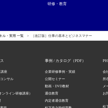
研修・教育
キル・実用 一覧
［改訂版］仕事の基本とビジネスマナー
ス
事例 / カタログ（PDF）
P
・講座
企業研修事例・実績
会
修コンサル
公開セミナー
所
動画・DVD教材
メ
オンライン研修講座）
通信教育
お
材
内定者通信教育
松下
 書籍
松下幸之助経営塾