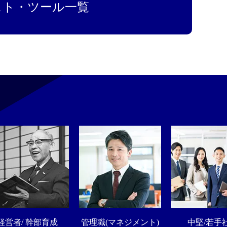
スト・ツール一覧
経営者/ 幹部育成
管理職(マネジメント)
中堅/若手