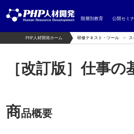
階層別教育
公開セミ
PHP人材開発ホーム
研修テキスト・ツール
ス
［改訂版］仕事の
商
品概要