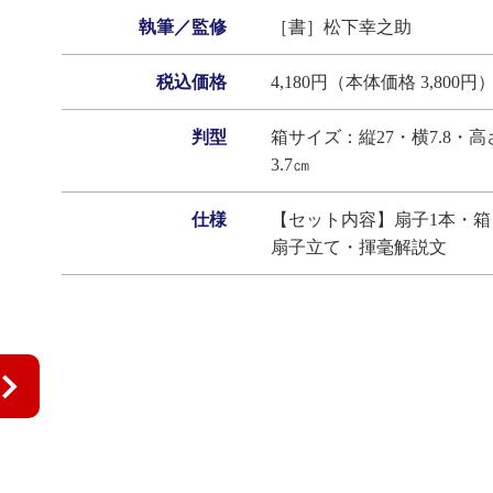
執筆／監修
［書］松下幸之助
税込価格
4,180円（本体価格 3,800円
判型
箱サイズ：縦27・横7.8・高
3.7㎝
仕様
【セット内容】扇子1本・箱
扇子立て・揮毫解説文