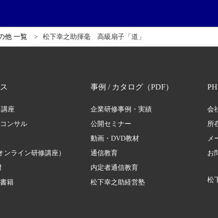
の他 一覧
松下幸之助揮毫 高級扇子「道」
ス
事例 / カタログ（PDF）
P
・講座
企業研修事例・実績
会
修コンサル
公開セミナー
所
動画・DVD教材
メ
オンライン研修講座）
通信教育
お
材
内定者通信教育
松下
 書籍
松下幸之助経営塾