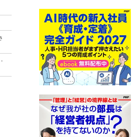
）
さ
・