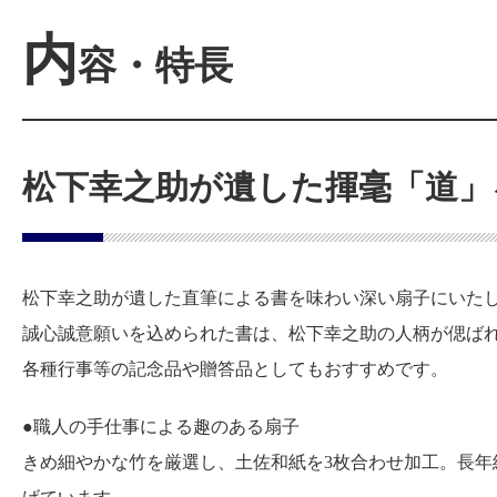
内
容・特長
松下幸之助が遺した揮毫「道」
松下幸之助が遺した直筆による書を味わい深い扇子にいた
誠心誠意願いを込められた書は、松下幸之助の人柄が偲ば
各種行事等の記念品や贈答品としてもおすすめです。
●職人の手仕事による趣のある扇子
きめ細やかな竹を厳選し、土佐和紙を3枚合わせ加工。長