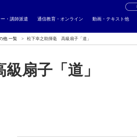
お
ナー・講師派遣
通信教育・オンライン
動画・テキスト他
の他 一覧
松下幸之助揮毫 高級扇子「道」
高級扇子「道」