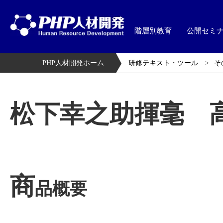
階層別教育
公開セミ
PHP人材開発ホーム
研修テキスト・ツール
そ
松下幸之助揮毫 
商
品概要