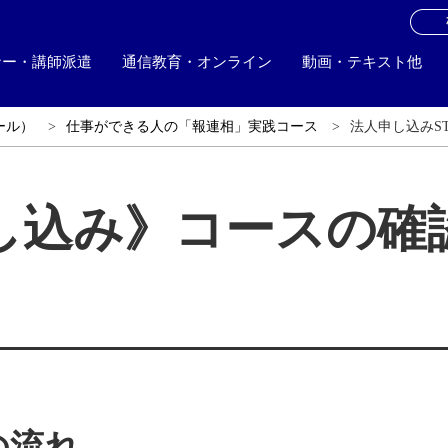
お
ナー・講師派遣
通信教育・オンライン
動画・テキスト他
ール）
仕事ができる人の「報連相」実践コース
法人申し込みST
し込み》コースの確
の流れ