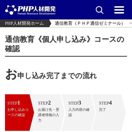
PHP人材開発ホーム
通信教育（ＰＨＰ通信ゼミナール）
通信教育《個人申し込み》コースの
確認
お
申し込み完了までの流れ
1
2
3
4
STEP
STEP
STEP
STEP
お申し込みコ
お届け先・受
入力内容の確
完了
ースの確認
講者情報の入
認
力