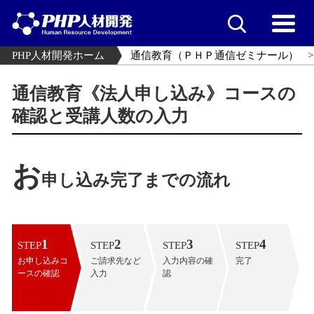
PHP人材開発ホーム
通信教育（ＰＨＰ通信ゼミナール）
通信教育《法人申し込み》コースの
確認と受講人数の入力
お
申し込み完了までの流れ
1
2
3
4
STEP
STEP
STEP
STEP
お申し込みコ
ご請求先など
入力内容の確
完了
ースの確認
入力
認