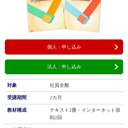
個人：申し込み
法人：申し込み
対象
社員全般
受講期間
2カ月
教材構成
テキスト2冊・インターネット添
削2回