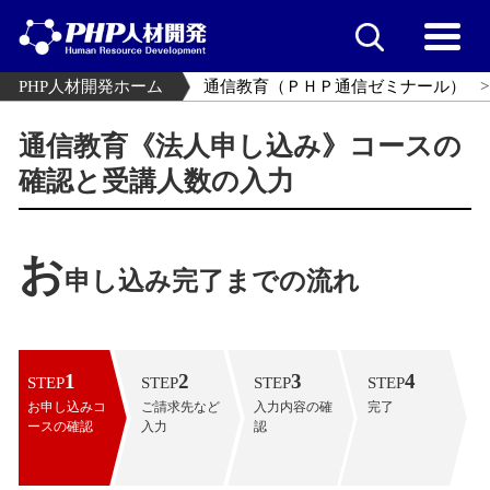
PHP人材開発ホーム
通信教育（ＰＨＰ通信ゼミナール）
通信教育《法人申し込み》コースの
確認と受講人数の入力
お
申し込み完了までの流れ
1
2
3
4
STEP
STEP
STEP
STEP
お申し込みコ
ご請求先など
入力内容の確
完了
ースの確認
入力
認