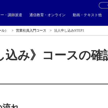
お
ナー・講師派遣
通信教育・オンライン
動画・テキスト他
ール）
営業社員入門コース
法人申し込みSTEP1
し込み》コースの確
の流れ