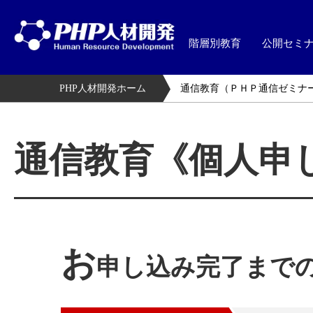
階層別教育
公開セミ
PHP人材開発ホーム
通信教育（ＰＨＰ通信ゼミナ
通信教育《個人申
お
申し込み完了まで