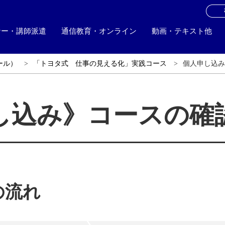
お
ナー・講師派遣
通信教育・オンライン
動画・テキスト他
ール）
「トヨタ式 仕事の見える化」実践コース
個人申し込みS
し込み》コースの確
の流れ