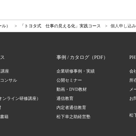
ール）
「トヨタ式 仕事の見える化」実践コース
個人申し込みS
ス
事例 / カタログ（PDF）
P
・講座
企業研修事例・実績
会
修コンサル
公開セミナー
所
動画・DVD教材
メ
オンライン研修講座）
通信教育
お
材
内定者通信教育
松下
 書籍
松下幸之助経営塾