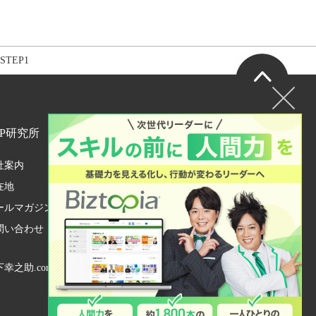
TEP1
HP研究所
社案内
在地
ールマガジン
問い合わせ
会員ログイン
幸之助.com