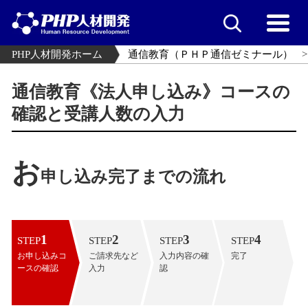
PHP人材開発ホーム
通信教育（ＰＨＰ通信ゼミナール）
通信教育《法人申し込み》コースの
確認と受講人数の入力
お
申し込み完了までの流れ
1
2
3
4
STEP
STEP
STEP
STEP
お申し込みコ
ご請求先など
入力内容の確
完了
ースの確認
入力
認