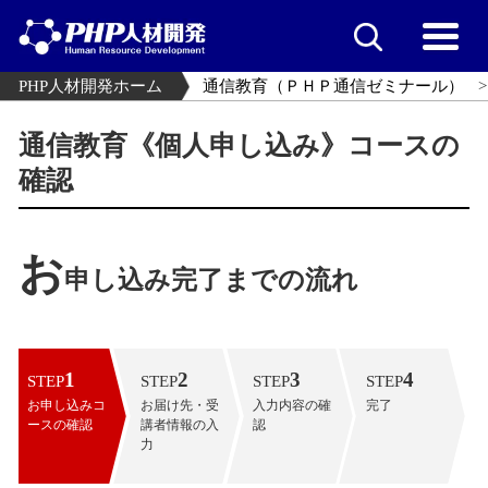
PHP人材開発ホーム
通信教育（ＰＨＰ通信ゼミナール）
通信教育《個人申し込み》コースの
確認
お
申し込み完了までの流れ
1
2
3
4
STEP
STEP
STEP
STEP
お申し込みコ
お届け先・受
入力内容の確
完了
ースの確認
講者情報の入
認
力