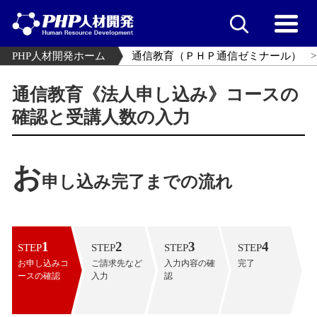
PHP人材開発ホーム
通信教育（ＰＨＰ通信ゼミナール）
通信教育《法人申し込み》コースの
確認と受講人数の入力
お
申し込み完了までの流れ
1
2
3
4
STEP
STEP
STEP
STEP
お申し込みコ
ご請求先など
入力内容の確
完了
ースの確認
入力
認