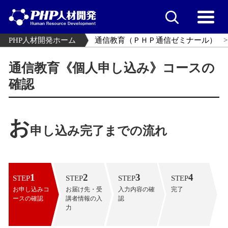
PHP人材開発ホーム
通信教育（ＰＨＰ通信ゼミナール）
通信教育《個人申し込み》コースの
確認
お
申し込み完了までの流れ
1
2
3
4
STEP
STEP
STEP
STEP
お申し込みコ
お届け先・受
入力内容の確
完了
ースの確認
講者情報の入
認
力