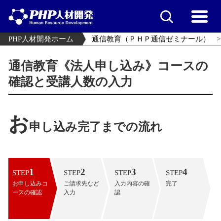
PHP人材開発ホーム
通信教育（ＰＨＰ通信ゼミナール）
通信教育《法人申し込み》コースの
確認と受講人数の入力
お
申し込み完了までの流れ
1
2
3
4
STEP
STEP
STEP
STEP
お申し込みコ
ご請求先など
入力内容の確
完了
ースの確認
入力
認