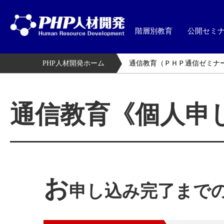
階層別教育
公開セミ
PHP人材開発ホーム
通信教育（ＰＨＰ通信ゼミナ
通信教育《個人申
お
申し込み完了まで