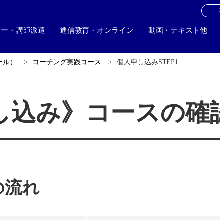
お
ナー・講師派遣
通信教育・オンライン
動画・テキスト他
ール）
コーチング実践コース
個人申し込みSTEP1
し込み》コースの確
の流れ