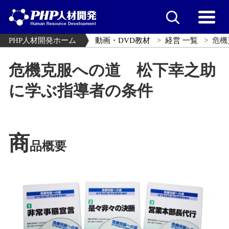
PHP人材開発ホーム
動画・DVD教材
経営 一覧
危機
危機克服への道 松下幸之助
に学ぶ指導者の条件
商
品概要