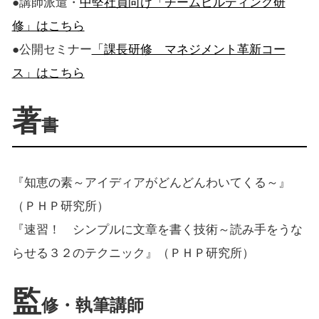
●講師派遣・
中堅社員向け「チームビルディング研
修」はこちら
●公開セミナー
「課長研修 マネジメント革新コー
ス」はこちら
著
書
『知恵の素～アイディアがどんどんわいてくる～』
（ＰＨＰ研究所）
『速習！ シンプルに文章を書く技術～読み手をうな
らせる３２のテクニック』（ＰＨＰ研究所）
監
修・執筆講師