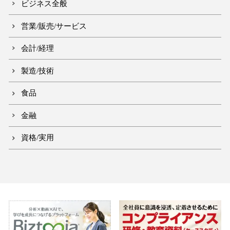
ビジネス全般
営業/販売/サービス
会計/経理
製造/技術
食品
金融
資格/実用