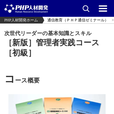
PHP人材開発ホーム
通信教育（ＰＨＰ通信ゼミナール）
次世代リーダーの基本知識とスキル
［新版］管理者実践コース
［初級］
コ
ース概要