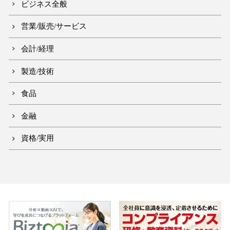
ビジネス全般
営業/販売/サービス
会計/経理
製造/技術
食品
金融
資格/実用